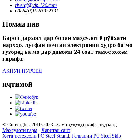
riverqi@vip.126.com
0086-(0)10 63922331
Номаи нав
Барои дархост дар бораи маҳсулот ё рӯйхати
нархҳо, лутфан почтаи электронии худро ба мо
гузоред ва мо дар давоми 24 соат тамос хоҳем
гирифт.
АКНУН ПУРСЕД
иҷтимоӣ
© Copyright - 2010-2023: Ҳама ҳуқуқҳо ҳифз шудаанд.
Маҳсулоти гарм
-
Харитаи сайт
Хати истеҳсоли PC Steel Strand
,
Галвании PC Steel Skip