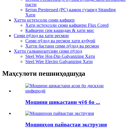
пасти
Бетон Prestressed (PC) камон гузаред Stranding
Хати
Хатти истеҳсоли сими кафшер
Хати истеҳсоли сими кафшери Flux Cored
Кафшери сим кашидан & хати мис
Сими пӯлод ва хати ресмон
Сими пӯлод ва ресмон хати қубурӣ
Хатти бастани сими пӯлод ва ресмон
Хатти галванизатсияи сими пӯлод
Steel Wire Hot-Dip Galvanizing Хати
Steel Wire Electro Galvanizing Хати
Маҳсулоти пешниҳодшуда
Мошини шикастани чӯб бо ...
Мошинҳои пайвастаи экструзия