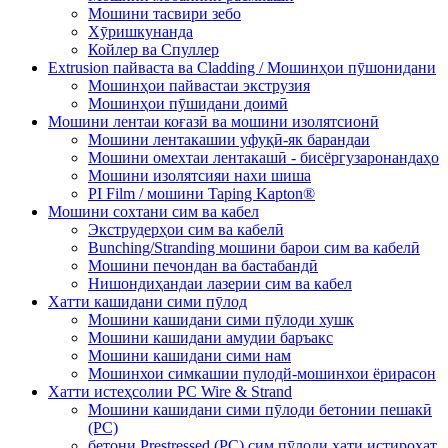
Мошини тасвири зебо
Хӯришкунанда
Койлер ва Спуллер
Extrusion пайваста ва Cladding / Мошинҳои пӯшонидани
Мошинҳои пайвастаи экструзия
Мошинҳои пӯшидани доимӣ
Мошини лентаи коғазӣ ва мошини изолятсионӣ
Мошини лентакашии уфуқӣ-як барандаи
Мошини омехтаи лентакашӣ - бисёргузаронандаҳо
Мошини изолятсияи нахи шиша
PI Film / мошини Taping Kapton®
Мошини сохтани сим ва кабел
Экструдерҳои сим ва кабелӣ
Bunching/Stranding мошини барои сим ва кабелӣ
Мошини печондан ва бастабандӣ
Нишондиҳандаи лазерии сим ва кабел
Хатти кашидани сими пӯлод
Мошини кашидани сими пӯлоди хушк
Мошини кашидани амудии баръакс
Мошини кашидани сими нам
Мошинхои симкашии пулодй-мошинхои ёрирасон
Хатти истеҳсолии PC Wire & Strand
Мошини кашидани сими пӯлоди бетонии пешакӣ
(PC)
бетони Prestressed (PC) сим пӯлоди хати истироҳат