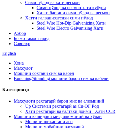
Сими пӯлод ва хати ресмон
Сими пӯлод ва ресмон хати қубурӣ
Хатти бастани сими пӯлод ва ресмон
Хатти галванизатсияи сими пӯлод
Steel Wire Hot-Dip Galvanizing Хати
Steel Wire Electro Galvanizing Хати
Ахбор
Бо мо тамос гиред
Саволҳо
English
Хона
Маҳсулот
Мошини сохтани сим ва кабел
Bunching/Stranding мошини барои сим ва кабелӣ
Категорияҳо
Маҳсулоти рехтагарӣ барои мис ва алюминий
Up Системаи рехтагарӣ аз Cu-OF Род
Хати рехтагарӣ ва ғалтаки доимӣ - Хати CCR
Мошини кашидани мис, алюминий ва хӯлаи
Мошини шикастани асо
Мошини мобайнии расмкашӣ