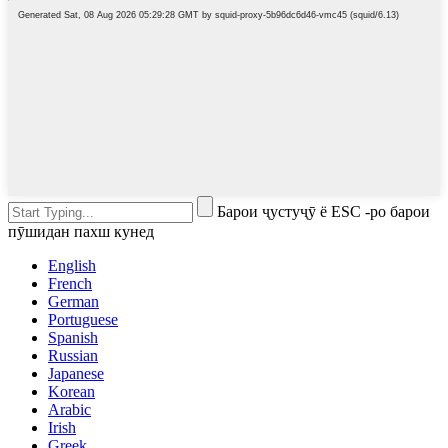
Барои ҷустуҷӯ ё ESC -ро барои
пӯшидан пахш кунед
English
French
German
Portuguese
Spanish
Russian
Japanese
Korean
Arabic
Irish
Greek