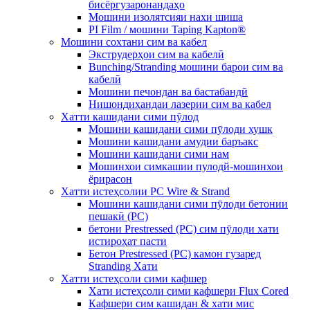
бисёргузаронандаҳо
Мошини изолятсияи нахи шиша
PI Film / мошини Taping Kapton®
Мошини сохтани сим ва кабел
Экструдерҳои сим ва кабелӣ
Bunching/Stranding мошини барои сим ва
кабелӣ
Мошини печондан ва бастабандӣ
Нишондиҳандаи лазерии сим ва кабел
Хатти кашидани сими пӯлод
Мошини кашидани сими пӯлоди хушк
Мошини кашидани амудии баръакс
Мошини кашидани сими нам
Мошинхои симкашии пулодй-мошинхои
ёрирасон
Хатти истеҳсолии PC Wire & Strand
Мошини кашидани сими пӯлоди бетонии
пешакӣ (PC)
бетони Prestressed (PC) сим пӯлоди хати
истироҳат пасти
Бетон Prestressed (PC) камон гузаред
Stranding Хати
Хатти истеҳсоли сими кафшер
Хати истеҳсоли сими кафшери Flux Cored
Кафшери сим кашидан & хати мис