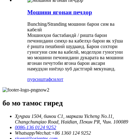
Мошини ягонаи печдор
Bunching/Stranding мошини барои сим ва
кабелӣ
Мошинҳои бастабандӣ / ришта барои
печонидани симҳо ва кабелҳо барои як хӯша
ё ришта пешбинӣ шудаанд. Барои сохтори
гуногуни сим ва кабелӣ, моделҳои гуногуни
мо мошини печонидани дукарата ва мошини
ягонаи печутоби ягона барои аксари
намудҳои ниёзҳо хуб дастгирӣ мекунанд.
пурсиш
тафсилот
бо мо тамос гиред
Ҳуҷраи 1504, бинои C1, маркази Yicheng No.11,
Changchunqiao Road, Haidian, Пекин PR, Чин. 100089
0086-136 0124 9252
Whatsapp/Wechat:+86 1360 124 9252
riverqi@orientps.com