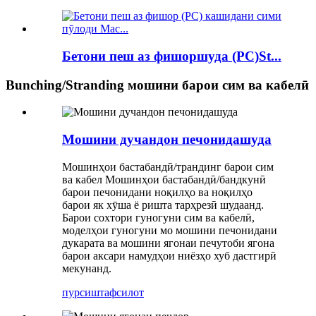
Бетони пеш аз фишоршуда (PC)St...
Bunching/Stranding мошини барои сим ва кабелӣ
Мошини дучандон печонидашуда
Мошинҳои бастабандӣ/трандинг барои сим
ва кабел Мошинҳои бастабандӣ/бандкунӣ
барои печонидани ноқилҳо ва ноқилҳо
барои як хӯша ё ришта тарҳрезӣ шудаанд.
Барои сохтори гуногуни сим ва кабелӣ,
моделҳои гуногуни мо мошини печонидани
дукарата ва мошини ягонаи печутоби ягона
барои аксари намудҳои ниёзҳо хуб дастгирӣ
мекунанд.
пурсиш
тафсилот