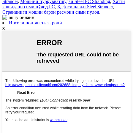
Strander
,
Мошини пурқувватшудаи Steel PC Stranding
,
Хатти
кашидани сими пӯлод PC
,
Қафаси навъи Steel Strander
,
Страндинги мошин барои ресмони сими пӯлод
,
Ирсоли почтаи электронӣ
x