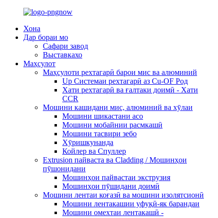
Хона
Дар бораи мо
Сафари завод
Выставкахо
Маҳсулот
Маҳсулоти рехтагарӣ барои мис ва алюминий
Up Системаи рехтагарӣ аз Cu-OF Род
Хати рехтагарӣ ва ғалтаки доимӣ - Хати
CCR
Мошини кашидани мис, алюминий ва хӯлаи
Мошини шикастани асо
Мошини мобайнии расмкашӣ
Мошини тасвири зебо
Хӯришкунанда
Койлер ва Спуллер
Extrusion пайваста ва Cladding / Мошинҳои
пӯшонидани
Мошинҳои пайвастаи экструзия
Мошинҳои пӯшидани доимӣ
Мошини лентаи коғазӣ ва мошини изолятсионӣ
Мошини лентакашии уфуқӣ-як барандаи
Мошини омехтаи лентакашӣ -