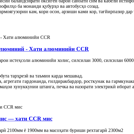
исии баландсифати оксиген барои саноати сим ва кабелӣ истифода
рофилҳо ба монанди қубурҳо ва автобусҳо созад.
армоягузории кам, кори осон, арзиши ками кор, тағйирпазир да
 алюминий - Хати алюминийи CCR
рои истеҳсоли алюминийи холис, силсилаи 3000, силсилаи 6000
ута тарҳрезӣ ва таъмин карда мешавад.
, агрегати гардонанда, ғилдиракбардор, росткунак ва гармкунак
маҳои хунуккунии штанга, печка ва назорати электрикӣ иборат ас
мис — хати CCR мис
арӣ 2100мм ё 1900мм ва масоҳати буриши рехтагарӣ 2300м2