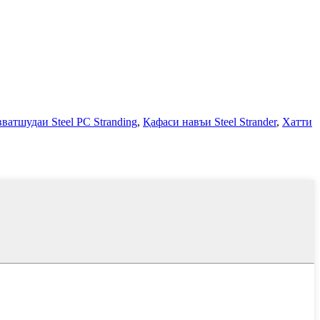
атшудаи Steel PC Stranding
,
Қафаси навъи Steel Strander
,
Хатти