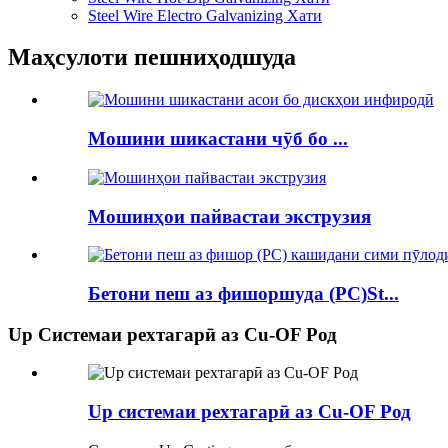
Steel Wire Electro Galvanizing Хати
Маҳсулоти пешниҳодшуда
Мошини шикастани чӯб бо ...
Мошинҳои пайвастаи экструзия
Бетони пеш аз фишоршуда (PC)St...
Up Системаи рехтагарӣ аз Cu-OF Род
Up системаи рехтагарӣ аз Cu-OF Род