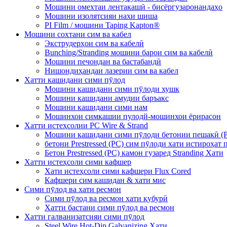
Мошини омехтаи лентакашӣ - бисёргузаронандаҳо
Мошини изолятсияи нахи шиша
PI Film / мошини Taping Kapton®
Мошини сохтани сим ва кабел
Экструдерҳои сим ва кабелӣ
Bunching/Stranding мошини барои сим ва кабелӣ
Мошини печондан ва бастабандӣ
Нишондиҳандаи лазерии сим ва кабел
Хатти кашидани сими пӯлод
Мошини кашидани сими пӯлоди хушк
Мошини кашидани амудии баръакс
Мошини кашидани сими нам
Мошинхои симкашии пулодй-мошинхои ёрирасон
Хатти истеҳсолии PC Wire & Strand
Мошини кашидани сими пӯлоди бетонии пешакӣ (
бетони Prestressed (PC) сим пӯлоди хати истироҳат 
Бетон Prestressed (PC) камон гузаред Stranding Хати
Хатти истеҳсоли сими кафшер
Хати истеҳсоли сими кафшери Flux Cored
Кафшери сим кашидан & хати мис
Сими пӯлод ва хати ресмон
Сими пӯлод ва ресмон хати қубурӣ
Хатти бастани сими пӯлод ва ресмон
Хатти галванизатсияи сими пӯлод
Steel Wire Hot-Dip Galvanizing Хати