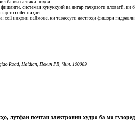
рол барои ғалтаки ниҳоӣ
фишанги, системаи хунуккунӣ ва дигар таҷҳизоти иловагӣ, ки б
ар то coiler ниҳоӣ
 coil ниҳоии паймоне, ки тавассути дастгоҳи фишори гидравлик
qiao Road, Haidian, Пекин PR, Чин. 100089
ҳо, лутфан почтаи электронии худро ба мо гузоред