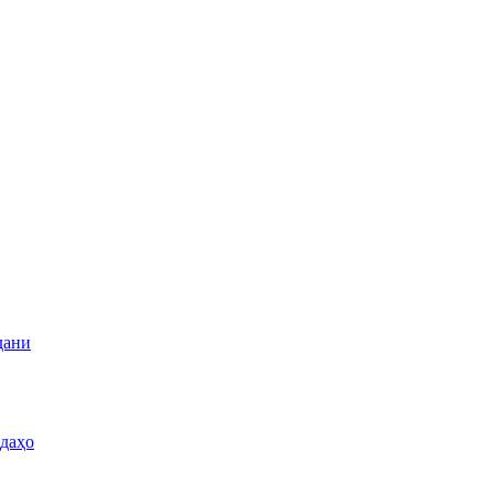
дани
даҳо