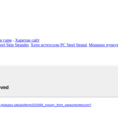
и гарм
-
Харитаи сайт
el Skip Strander
,
Хати истеҳсоли PC Steel Strand
,
Мошини пурқувв