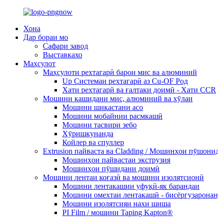
Хона
Дар бораи мо
Сафари завод
Выставкахо
Маҳсулот
Маҳсулоти рехтагарӣ барои мис ва алюминий
Up Системаи рехтагарӣ аз Cu-OF Род
Хати рехтагарӣ ва ғалтаки доимӣ - Хати CCR
Мошини кашидани мис, алюминий ва хӯлаи
Мошини шикастани асо
Мошини мобайнии расмкашӣ
Мошини тасвири зебо
Хӯришкунанда
Койлер ва спуллер
Extrusion пайваста ва Cladding / Мошинҳои пӯшони
Мошинҳои пайвастаи экструзия
Мошинҳои пӯшидани доимӣ
Мошини лентаи коғазӣ ва мошини изолятсионӣ
Мошини лентакашии уфуқӣ-як барандаи
Мошини омехтаи лентакашӣ - бисёргузаронан
Мошини изолятсияи нахи шиша
PI Film / мошини Taping Kapton®