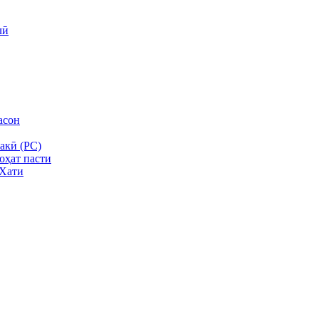
лӣ
асон
акӣ (PC)
роҳат пасти
 Хати