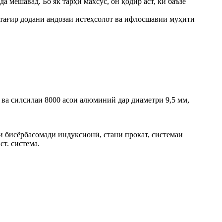
 мешавад. Бо як тарҳи махсус, он қодир аст, ки баъзе
р тағир додани андозаи истеҳсолот ва ифлосшавии муҳити
 ва силсилаи 8000 асои алюминий дар диаметри 9,5 мм,
и бисёрбасомади индуксионӣ, стани прокат, системаи
т. система.