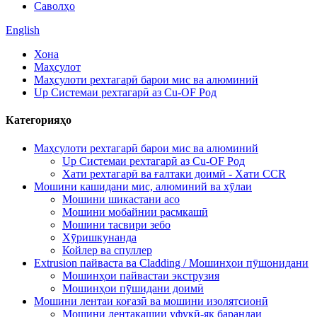
Саволҳо
English
Хона
Маҳсулот
Маҳсулоти рехтагарӣ барои мис ва алюминий
Up Системаи рехтагарӣ аз Cu-OF Род
Категорияҳо
Маҳсулоти рехтагарӣ барои мис ва алюминий
Up Системаи рехтагарӣ аз Cu-OF Род
Хати рехтагарӣ ва ғалтаки доимӣ - Хати CCR
Мошини кашидани мис, алюминий ва хӯлаи
Мошини шикастани асо
Мошини мобайнии расмкашӣ
Мошини тасвири зебо
Хӯришкунанда
Койлер ва спуллер
Extrusion пайваста ва Cladding / Мошинҳои пӯшонидани
Мошинҳои пайвастаи экструзия
Мошинҳои пӯшидани доимӣ
Мошини лентаи коғазӣ ва мошини изолятсионӣ
Мошини лентакашии уфуқӣ-як барандаи