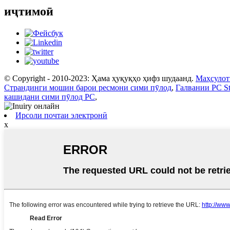
иҷтимоӣ
© Copyright - 2010-2023: Ҳама ҳуқуқҳо ҳифз шудаанд.
Маҳсулот
Страндинги мошин барои ресмони сими пӯлод
,
Галвании PC Ste
кашидани сими пӯлод PC
,
Ирсоли почтаи электронӣ
x