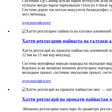
Системаи Up Casting асосан барои истеҳсоли асои м
хӯлаҳои мисро барои барномаҳои гуногун ё баъзе п
Система дорои хислатҳои маҳсулоти баландсифат, с
зист мебошад.
пурсиш
тафсилот
Хатти рехтагарии пайваста ва ғалтаки
Хатти рехтагарӣ ва прокати пайвастаи алюминий ба
12 мм ва 15 мм кор мекунад.
Система мувофиқи маводи коркард ва иқтидори марб
Корхона аз як маҷмӯаи мошини рехтагарии чорчарҳа
молидани прокат, системаи эмульсияи прокат, систе
пурсиш
тафсилот
Хатти рехтагарӣ ва прокати пайвастаи 
-Мошини рехтагарии панҷ чарх бо диаметри рехтаг