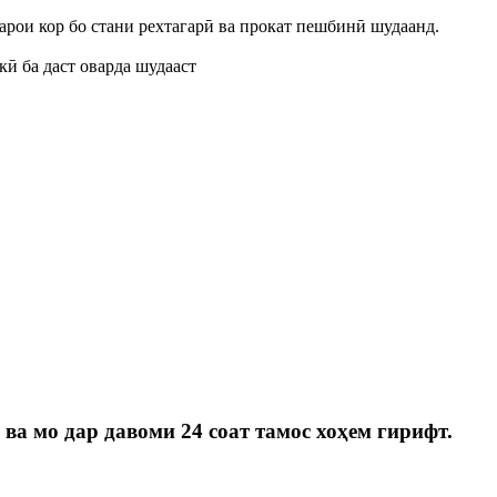
арои кор бо стани рехтагарӣ ва прокат пешбинӣ шудаанд.
ӣ ба даст оварда шудааст
 ва мо дар давоми 24 соат тамос хоҳем гирифт.