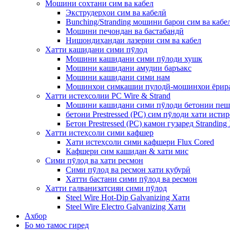
Мошини сохтани сим ва кабел
Экструдерҳои сим ва кабелӣ
Bunching/Stranding мошини барои сим ва кабе
Мошини печондан ва бастабандӣ
Нишондиҳандаи лазерии сим ва кабел
Хатти кашидани сими пӯлод
Мошини кашидани сими пӯлоди хушк
Мошини кашидани амудии баръакс
Мошини кашидани сими нам
Мошинхои симкашии пулодй-мошинхои ёрир
Хатти истеҳсолии PC Wire & Strand
Мошини кашидани сими пӯлоди бетонии пеш
бетони Prestressed (PC) сим пӯлоди хати исти
Бетон Prestressed (PC) камон гузаред Stranding
Хатти истеҳсоли сими кафшер
Хати истеҳсоли сими кафшери Flux Cored
Кафшери сим кашидан & хати мис
Сими пӯлод ва хати ресмон
Сими пӯлод ва ресмон хати қубурӣ
Хатти бастани сими пӯлод ва ресмон
Хатти галванизатсияи сими пӯлод
Steel Wire Hot-Dip Galvanizing Хати
Steel Wire Electro Galvanizing Хати
Ахбор
Бо мо тамос гиред