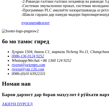
-2-Раванди ғалтаки ғалтаки ноҳамвор ва раванди 3-
-Системаи эмульсионии прокат, системаи молидани 
-Программаи PLC амалиёти назоратшаванда аз рехтаг
-Шакли гардиш дар намуди мадори барномарезишуда;
пурсиш
тафсилот
бо мо тамос гиред
Ҳуҷраи 1504, бинои C1, маркази Yicheng No.11, Changchun
0086-136 0124 9252
Whatsapp/Wechat:+86 1360 124 9252
riverqi@orientps.com
riverqi@vip.126.com
0086-(0)10 63922331
Номаи нав
Барои дархост дар бораи маҳсулот ё рӯйхати нарх
АКНУН ПУРСЕД